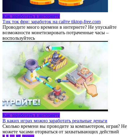
Как заработать в интернете
Тик ток фри: заработок на сайте tiktop-free.com
Проводите много времени в интернете? Не упускайте
возможности монетизировать потраченные часы –
воспользуйтесь
Как заработать в интернете
В каких играх можно заработать реальные деньги
Сколько времени вы проводите за компьютером, играя? Не
можете часами оторваться от захватывающих действий
Пагинация