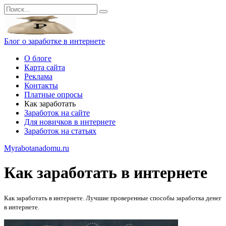
Перейти
Search
к
for:
контенту
Блог о заработке в интернете
О блоге
Карта сайта
Реклама
Контакты
Платные опросы
Как заработать
Заработок на сайте
Для новичков в интернете
Заработок на статьях
Myrabotanadomu.ru
Как заработать в интернете
Как заработать в интернете. Лучшие проверенные способы заработка денег
в интернете.