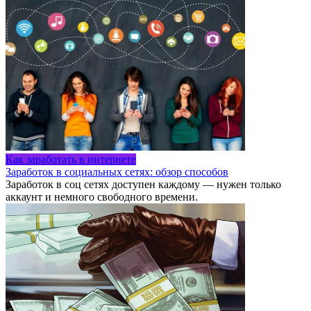
Как заработать в интернете
Заработок в социальных сетях: обзор способов
Заработок в соц сетях доступен каждому — нужен только
аккаунт и немного свободного времени.