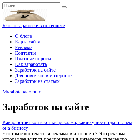
Перейти
Search
к
for:
контенту
Блог о заработке в интернете
О блоге
Карта сайта
Реклама
Контакты
Платные опросы
Как заработать
Заработок на сайте
Для новичков в интернете
Заработок на статьях
Myrabotanadomu.ru
Заработок на сайте
Как работает контекстная реклама, какие у нее виды и зачем
она бизнесу
Что такое контекстная реклама в интернете? Это реклама,
которая зависит от предпочтений и интересов отдельного