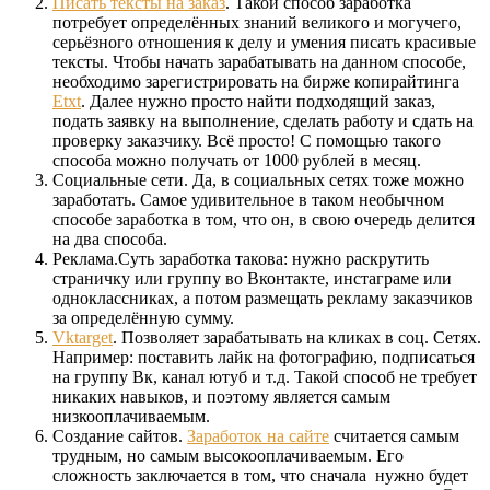
Писать тексты на заказ
. Такой способ заработка
потребует определённых знаний великого и могучего,
серьёзного отношения к делу и умения писать красивые
тексты. Чтобы начать зарабатывать на данном способе,
необходимо зарегистрировать на бирже копирайтинга
Etxt
. Далее нужно просто найти подходящий заказ,
подать заявку на выполнение, сделать работу и сдать на
проверку заказчику. Всё просто! С помощью такого
способа можно получать от 1000 рублей в месяц.
Социальные сети. Да, в социальных сетях тоже можно
заработать. Самое удивительное в таком необычном
способе заработка в том, что он, в свою очередь делится
на два способа.
Реклама.Суть заработка такова: нужно раскрутить
страничку или группу во Вконтакте, инстаграме или
одноклассниках, а потом размещать рекламу заказчиков
за определённую сумму.
Vktarget
. Позволяет зарабатывать на кликах в соц. Сетях.
Например: поставить лайк на фотографию, подписаться
на группу Вк, канал ютуб и т.д. Такой способ не требует
никаких навыков, и поэтому является самым
низкооплачиваемым.
Создание сайтов.
Заработок на сайте
считается самым
трудным, но самым высокооплачиваемым. Его
сложность заключается в том, что сначала нужно будет