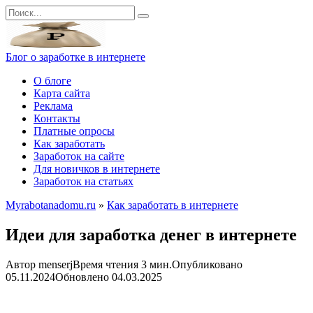
Перейти
Search
к
for:
контенту
Блог о заработке в интернете
О блоге
Карта сайта
Реклама
Контакты
Платные опросы
Как заработать
Заработок на сайте
Для новичков в интернете
Заработок на статьях
Myrabotanadomu.ru
»
Как заработать в интернете
Идеи для заработка денег в интернете
Автор
menserj
Время чтения
3 мин.
Опубликовано
05.11.2024
Обновлено
04.03.2025