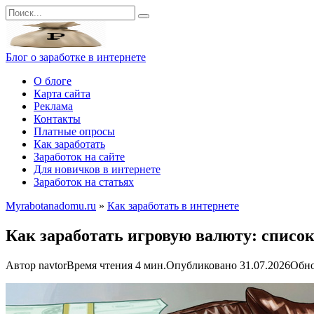
Перейти
Search
к
for:
контенту
Блог о заработке в интернете
О блоге
Карта сайта
Реклама
Контакты
Платные опросы
Как заработать
Заработок на сайте
Для новичков в интернете
Заработок на статьях
Myrabotanadomu.ru
»
Как заработать в интернете
Как заработать игровую валюту: список
Автор
navtor
Время чтения
4 мин.
Опубликовано
31.07.2026
Обн