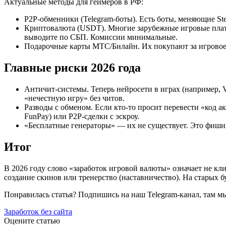
Актуальные методы для геймеров в РФ:
P2P-обменники (Telegram-боты). Есть боты, меняющие Ste
Криптовалюта (USDT). Многие зарубежные игровые платф
выводите по СБП. Комиссии минимальные.
Подарочные карты МТС/Билайн. Их покупают за игровое зо
Главные риски 2026 года
Античит-системы. Теперь нейросети в играх (например, V
«нечестную игру» без читов.
Разводы с обменом. Если кто-то просит перевести «код а
FunPay) или P2P-сделки с эскроу.
«Бесплатные генераторы» — их не существует. Это фишинг
Итог
В 2026 году слово «заработок игровой валюты» означает не кл
создание скинов или тренерство (наставничество). На старых б
Понравилась статья? Подпишись на наш Telegram-канал, там м
Заработок без сайта
Оцените статью