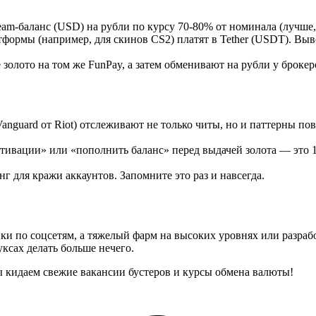
am-баланс (USD) на рубли по курсу 70-80% от номинала (лучше,
ормы (например, для скинов CS2) платят в Tether (USDT). Выво
лото на том же FunPay, а затем обменивают на рубли у брокеров
anguard от Riot) отслеживают не только читы, но и паттерны по
ктивации» или «пополнить баланс» перед выдачей золота — это 10
 для кражи аккаунтов. Запомните это раз и навсегда.
ики по соцсетям, а тяжелый фарм на высоких уровнях или разра
уксах делать больше нечего.
ы кидаем свежие вакансии бустеров и курсы обмена валюты!