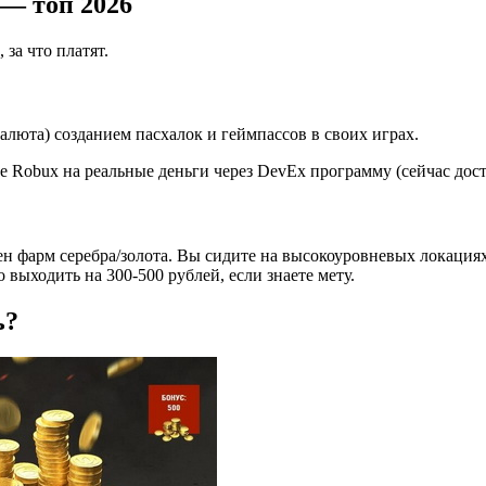
 — топ 2026
 за что платят.
алюта) созданием пасхалок и геймпассов в своих играх.
те Robux на реальные деньги через DevEx программу (сейчас дос
шен фарм серебра/золота. Вы сидите на высокоуровневых локациях
 выходить на 300-500 рублей, если знаете мету.
ь?