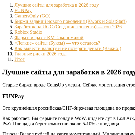
Лучшие сайты для заработка в 2026 году
FUNPay
GamersOnly (GO)
Биржи заданий нового поколения (Kwork и SolarStaff)
Заработок на UGC (Создание контента) — топ 2026
Roblox Studio
Фарм в играх с RMT-экономикой
«Легкие» сайты (Буксы) — что осталось?
Как вывести валюту и не потерять деньги (Важно!)
Главные риски 2026 года
Итог
Лучшие сайты для заработка в 2026 год
Старые биржи вроде CoinsUp умерли. Сейчас монетизация стро
FUNPay
Это крупнейшая российская/СНГ-биржевая площадка по прода
Как работает: Вы фармите голду в WoW, кидаете лут в Lost Ark
РФ). Площадка берет комиссию около 5-10% с продавца.
Плюсы: Вывод рублей на карту моментальный. Миллионная ау