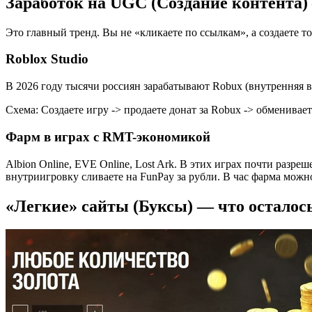
Заработок на UGC (Создание контента)
Это главный тренд. Вы не «кликаете по ссылкам», а создаете то,
Roblox Studio
В 2026 году тысячи россиян зарабатывают Robux (внутренняя в
Схема: Создаете игру -> продаете донат за Robux -> обменивае
Фарм в играх с RMT-экономикой
Albion Online, EVE Online, Lost Ark. В этих играх почти разре
внутриигровку сливаете на FunPay за рубли. В час фарма можно
«Легкие» сайты (Буксы) — что осталос