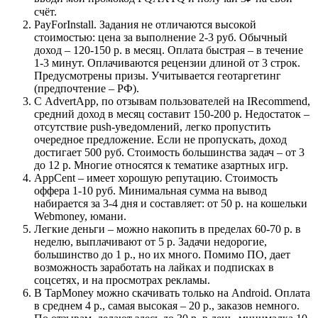
счёт.
PayForInstall. Задания не отличаются высокой
стоимостью: цена за выполнение 2-3 руб. Обычный
доход – 120-150 р. в месяц. Оплата быстрая – в течение
1-3 минут. Оплачиваются рецензии длиной от 3 строк.
Предусмотрены призы. Учитывается геотаргетинг
(предпочтение – РФ).
С AdvertApp, по отзывам пользователей на IRecommend,
средний доход в месяц составит 150-200 р. Недостаток –
отсутствие push-уведомлений, легко пропустить
очередное предложение. Если не пропускать, доход
достигает 500 руб. Стоимость большинства задач – от 3
до 12 р. Многие относятся к тематике азартных игр.
AppCent – имеет хорошую репутацию. Стоимость
оффера 1-10 руб. Минимальная сумма на вывод
набирается за 3-4 дня и составляет: от 50 р. на кошельки
Webmoney, юмани.
Легкие деньги – можно накопить в пределах 60-70 р. в
неделю, выплачивают от 5 р. Задачи недорогие,
большинство до 1 р., но их много. Помимо ПО, дает
возможность заработать на лайках и подписках в
соцсетях, и на просмотрах рекламы.
В TapMoney можно скачивать только на Android. Оплата
в среднем 4 р., самая высокая – 20 р., заказов немного.