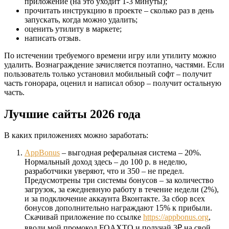
приложение (на это уходит 1-3 минуты);
прочитать инструкцию в проекте – сколько раз в день
запускать, когда можно удалить;
оценить утилиту в маркете;
написать отзыв.
По истечении требуемого времени игру или утилиту можно
удалить. Вознаграждение зачисляется поэтапно, частями. Если
пользователь только установил мобильный софт – получит
часть гонорара, оценил и написал обзор – получит остальную
часть.
Лучшие сайты 2026 года
В каких приложениях можно заработать:
AppBonus
– выгодная реферальная система – 20%.
Нормальный доход здесь – до 100 р. в неделю,
разработчики уверяют, что и 350 – не предел.
Предусмотрены три системы бонусов – за количество
загрузок, за ежедневную работу в течение недели (2%),
и за подключение аккаунта Вконтакте. За сбор всех
бонусов дополнительно награждают 15% к прибыли.
Скачивай приложение по ссылке
https://appbonus.org
,
вводи мой промокод FQAXTQ и получай 3₽ на свой