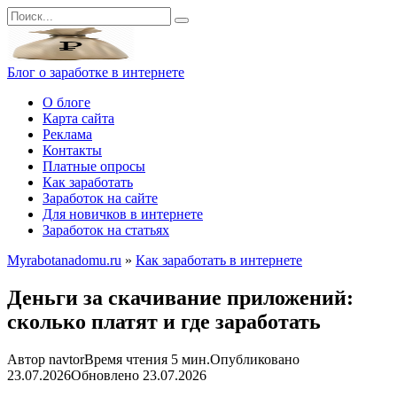
Перейти
Search
к
for:
контенту
Блог о заработке в интернете
О блоге
Карта сайта
Реклама
Контакты
Платные опросы
Как заработать
Заработок на сайте
Для новичков в интернете
Заработок на статьях
Myrabotanadomu.ru
»
Как заработать в интернете
Деньги за скачивание приложений:
сколько платят и где заработать
Автор
navtor
Время чтения
5 мин.
Опубликовано
23.07.2026
Обновлено
23.07.2026