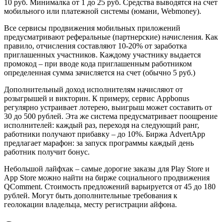
10 руб. Минималка от 1 до 25 руб. Средства выводятся на счет
мобильного или платежной системы (юмани, Webmoney).
Все сервисы продвижения мобильных приложений
предусматривают реферальные (партнерские) начисления. Как
правило, отчисления составляют 10-20% от заработка
приглашенных участников. Каждому участнику выдается
промокод – при вводе кода приглашенным работником
определенная сумма зачисляется на счет (обычно 5 руб.)
Дополнительный доход исполнителям начисляют от
розыгрышей и викторин. К примеру, сервис Appbonus
регулярно устраивает лотерею, выигрыш может составить от
30 до 500 рублей. Эта же система предусматривает поощрение
исполнителей: каждый раз, переходя на следующий ранг,
работники получают прибавку – до 10%. Биржа AdvertApp
предлагает марафон: за запуск программы каждый день
работник получит бонус.
Небольшой лайфхак – самые дорогие заказы для Play Store и
App Store можно найти на бирже социального продвижения
QComment. Стоимость предложений варьируется от 45 до 180
рублей. Могут быть дополнительные требования к
геолокации владельца, месту регистрации айфона.