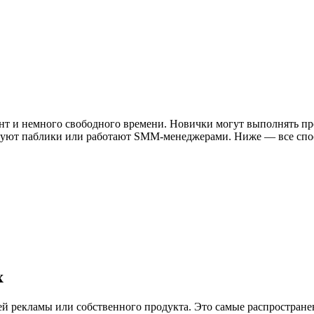
нт и немного свободного времени. Новички могут выполнять про
уют паблики или работают SMM-менеджерами. Ниже — все спосо
х
й рекламы или собственного продукта. Это самые распростране