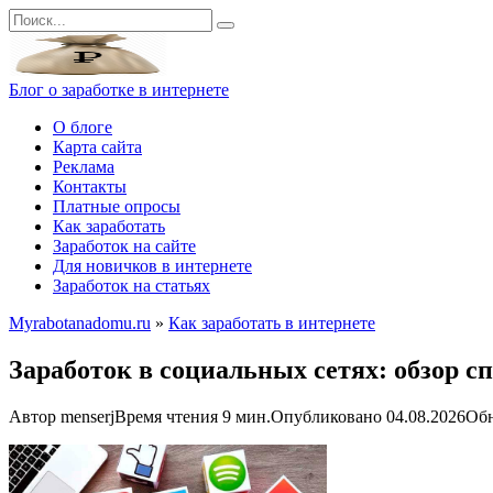
Перейти
Search
к
for:
контенту
Блог о заработке в интернете
О блоге
Карта сайта
Реклама
Контакты
Платные опросы
Как заработать
Заработок на сайте
Для новичков в интернете
Заработок на статьях
Myrabotanadomu.ru
»
Как заработать в интернете
Заработок в социальных сетях: обзор с
Автор
menserj
Время чтения
9 мин.
Опубликовано
04.08.2026
Об