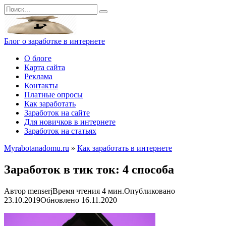
Перейти
Search
к
for:
контенту
Блог о заработке в интернете
О блоге
Карта сайта
Реклама
Контакты
Платные опросы
Как заработать
Заработок на сайте
Для новичков в интернете
Заработок на статьях
Myrabotanadomu.ru
»
Как заработать в интернете
Заработок в тик ток: 4 способа
Автор
menserj
Время чтения
4 мин.
Опубликовано
23.10.2019
Обновлено
16.11.2020