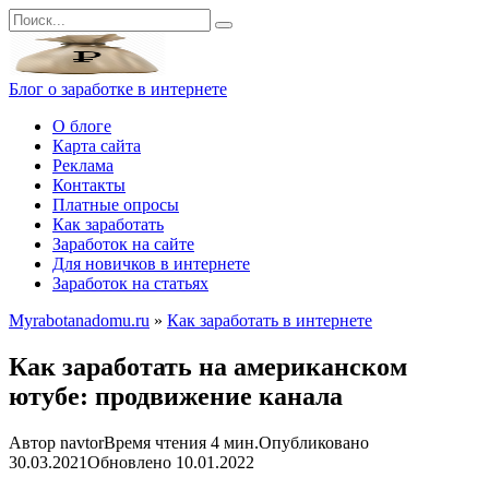
Перейти
Search
к
for:
контенту
Блог о заработке в интернете
О блоге
Карта сайта
Реклама
Контакты
Платные опросы
Как заработать
Заработок на сайте
Для новичков в интернете
Заработок на статьях
Myrabotanadomu.ru
»
Как заработать в интернете
Как заработать на американском
ютубе: продвижение канала
Автор
navtor
Время чтения
4 мин.
Опубликовано
30.03.2021
Обновлено
10.01.2022