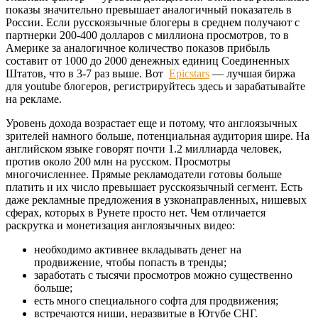
показы значительно превышает аналогичный показатель в
России. Если русскоязычные блогеры в среднем получают с
партнерки 200-400 долларов с миллиона просмотров, то в
Америке за аналогичное количество показов прибыль
составит от 1000 до 2000 денежных единиц Соединенных
Штатов, что в 3-7 раз выше. Вот
Epicstars
— лучшая биржа
для youtube блогеров, регистрируйтесь здесь и зарабатывайте
на рекламе.
Уровень дохода возрастает еще и потому, что англоязычных
зрителей намного больше, потенциальная аудитория шире. На
английском языке говорят почти 1.2 миллиарда человек,
против около 200 млн на русском. Просмотры
многочисленнее. Прямые рекламодатели готовы больше
платить и их число превышает русскоязычный сегмент. Есть
даже рекламные предложения в узконаправленных, нишевых
сферах, которых в Рунете просто нет. Чем отличается
раскрутка и монетизация англоязычных видео:
необходимо активнее вкладывать денег на
продвижение, чтобы попасть в тренды;
заработать с тысячи просмотров можно существенно
больше;
есть много специального софта для продвижения;
встречаются ниши, неразвитые в Ютубе СНГ.