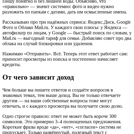
Пишу понятно и без лишней воды. Объясняю, что
«правильно» — значит системно: фото и видео нужно
разложить по папкам с датами, дать им осмысленные имена.
Рассказываю про три надёжных сервиса: Яндекс.Диск, Google
Фото и Облако Mail.ru. У каждого свои плюсы: у Яндекса —
автофильтр по лицам, у Google — быстрый поиск по словам, у
Mail.ru — выгодный тариф для семьи. Добавляю совет про два
облака на случай блокировки или удаления.
Нажимаю «Отправить». Всё. Теперь этот ответ работает сам:
приносит просмотры из поиска и постепенно начисляет
кредиты.
От чего зависит доход
Чем больше вы пишете ответов и создаёте вопросов в
знакомых темах, тем выше доход. Вы не только отвечаете
другим — на ваши собственные вопросы тоже могут
отвечать, и с каждого просмотра вы получаете свою долю.
Одно строгое правило: ответ не может быть короче 300
символов. Это примерно 3–4 полноценных предложения.
Короткие фразы вроде «да», «нет», «согласен» система не
пропускает. Только развёрнутый, полезный текст с