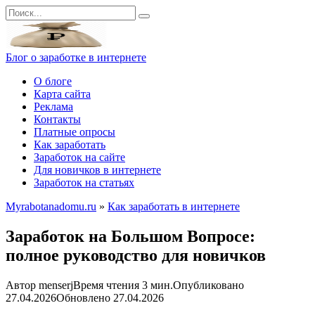
Перейти
Search
к
for:
контенту
Блог о заработке в интернете
О блоге
Карта сайта
Реклама
Контакты
Платные опросы
Как заработать
Заработок на сайте
Для новичков в интернете
Заработок на статьях
Myrabotanadomu.ru
»
Как заработать в интернете
Заработок на Большом Вопросе:
полное руководство для новичков
Автор
menserj
Время чтения
3 мин.
Опубликовано
27.04.2026
Обновлено
27.04.2026