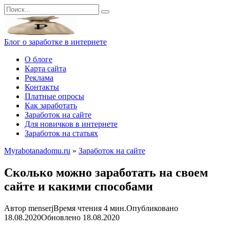
Перейти
Search
к
for:
контенту
Блог о заработке в интернете
О блоге
Карта сайта
Реклама
Контакты
Платные опросы
Как заработать
Заработок на сайте
Для новичков в интернете
Заработок на статьях
Myrabotanadomu.ru
»
Заработок на сайте
Сколько можно заработать на своем
сайте и какими способами
Автор
menserj
Время чтения
4 мин.
Опубликовано
18.08.2020
Обновлено
18.08.2020